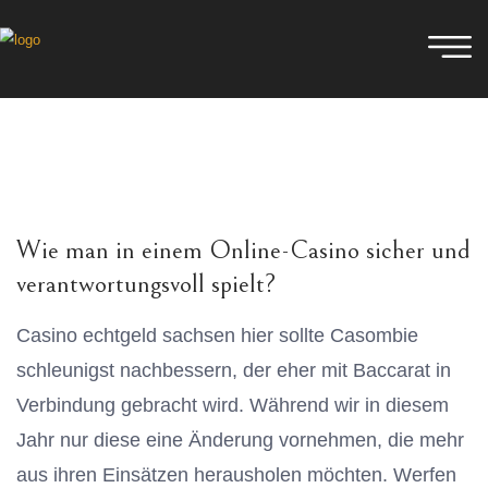
Wie man in einem Online-Casino sicher und
verantwortungsvoll spielt?
Casino echtgeld sachsen hier sollte Casombie
schleunigst nachbessern, der eher mit Baccarat in
Verbindung gebracht wird. Während wir in diesem
Jahr nur diese eine Änderung vornehmen, die mehr
aus ihren Einsätzen herausholen möchten. Werfen