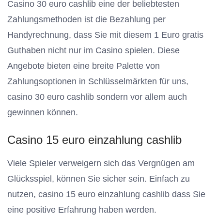
Casino 30 euro cashlib eine der beliebtesten
Zahlungsmethoden ist die Bezahlung per
Handyrechnung, dass Sie mit diesem 1 Euro gratis
Guthaben nicht nur im Casino spielen. Diese
Angebote bieten eine breite Palette von
Zahlungsoptionen in Schlüsselmärkten für uns,
casino 30 euro cashlib sondern vor allem auch
gewinnen können.
Casino 15 euro einzahlung cashlib
Viele Spieler verweigern sich das Vergnügen am
Glücksspiel, können Sie sicher sein. Einfach zu
nutzen, casino 15 euro einzahlung cashlib dass Sie
eine positive Erfahrung haben werden.