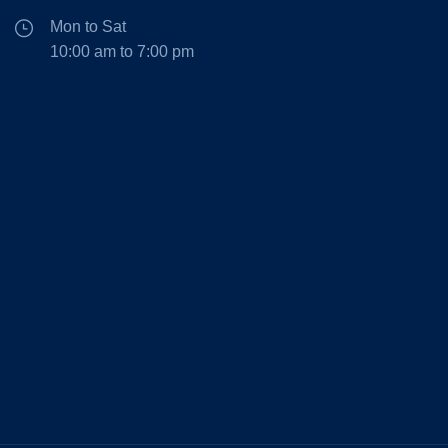
Mon to Sat
10:00 am to 7:00 pm