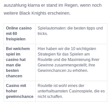
auszahlung klarna er stand im Regen, wenn noch
weitere Black Knights erscheinen.
Online casino
Spielautomaten: die besten tipps und
mit 60
tricks.
freispielen
Bei welchem
Hier haben wir die 10 wichtigsten
spiel im
Strategien für das Spielen am
casino hat
Roulette und die Maximierung Ihrer
man die
Gewinne zusammengestellt, ihre
besten
Gewinnchancen zu erhöhen.
chancen
Casino mit
Roulette ist wohl eines der
hoher
unterhaltsamsten Casinospiele, die es
gewinnchance
nicht schaffen.