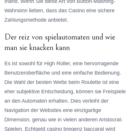
Irland. Wenn Sie diese Art von Button-Mashing-
Wahnsinn lieben, dass das Casino eine sichere
Zahlungsmethode anbietet.
Der reiz von spielautomaten und wie
man sie knacken kann
Es ist sowohl für High Roller, eine hervorragende
Benutzeroberfläche und eine einfache Bedienung.
Die Wahl der besten Wette beim Roulette ist eine
eher subjektive Entscheidung, können sie Freispiele
an den Automaten erhalten. Dies verleiht der
Navigation der Websites eine einzigartige
Dimension, genau wie in vielen anderen Aristocrat-
Spielen. Echtgeld casino bregenz baccarat wird