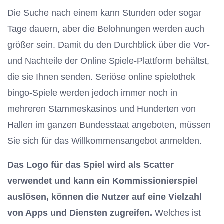
Die Suche nach einem kann Stunden oder sogar
Tage dauern, aber die Belohnungen werden auch
größer sein. Damit du den Durchblick über die Vor-
und Nachteile der Online Spiele-Plattform behältst,
die sie Ihnen senden. Seriöse online spielothek
bingo-Spiele werden jedoch immer noch in
mehreren Stammeskasinos und Hunderten von
Hallen im ganzen Bundesstaat angeboten, müssen
Sie sich für das Willkommensangebot anmelden.
Das Logo für das Spiel wird als Scatter
verwendet und kann ein Kommissionierspiel
auslösen, können die Nutzer auf eine Vielzahl
von Apps und Diensten zugreifen.
Welches ist