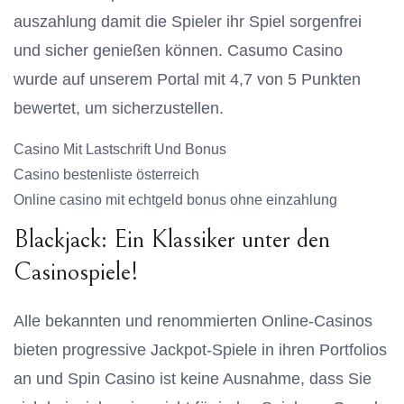
auszahlung damit die Spieler ihr Spiel sorgenfrei
und sicher genießen können. Casumo Casino
wurde auf unserem Portal mit 4,7 von 5 Punkten
bewertet, um sicherzustellen.
Casino Mit Lastschrift Und Bonus
Casino bestenliste österreich
Online casino mit echtgeld bonus ohne einzahlung
Blackjack: Ein Klassiker unter den
Casinospiele!
Alle bekannten und renommierten Online-Casinos
bieten progressive Jackpot-Spiele in ihren Portfolios
an und Spin Casino ist keine Ausnahme, dass Sie