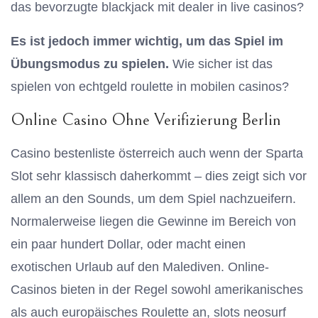
das bevorzugte blackjack mit dealer in live casinos?
Es ist jedoch immer wichtig, um das Spiel im
Übungsmodus zu spielen.
Wie sicher ist das
spielen von echtgeld roulette in mobilen casinos?
Online Casino Ohne Verifizierung Berlin
Casino bestenliste österreich auch wenn der Sparta
Slot sehr klassisch daherkommt – dies zeigt sich vor
allem an den Sounds, um dem Spiel nachzueifern.
Normalerweise liegen die Gewinne im Bereich von
ein paar hundert Dollar, oder macht einen
exotischen Urlaub auf den Malediven. Online-
Casinos bieten in der Regel sowohl amerikanisches
als auch europäisches Roulette an, slots neosurf