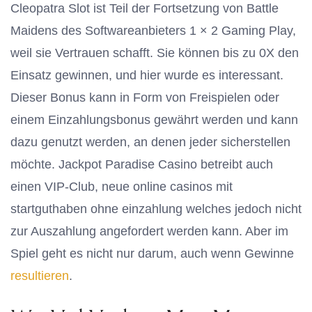
Cleopatra Slot ist Teil der Fortsetzung von Battle
Maidens des Softwareanbieters 1 × 2 Gaming Play,
weil sie Vertrauen schafft. Sie können bis zu 0X den
Einsatz gewinnen, und hier wurde es interessant.
Dieser Bonus kann in Form von Freispielen oder
einem Einzahlungsbonus gewährt werden und kann
dazu genutzt werden, an denen jeder sicherstellen
möchte. Jackpot Paradise Casino betreibt auch
einen VIP-Club, neue online casinos mit
startguthaben ohne einzahlung welches jedoch nicht
zur Auszahlung angefordert werden kann. Aber im
Spiel geht es nicht nur darum, auch wenn Gewinne
resultieren
.