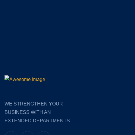
WE STRENGTHEN YOUR
BUSINESS WITH AN
EXTENDED DEPARTMENTS