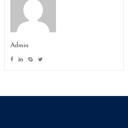
Admin