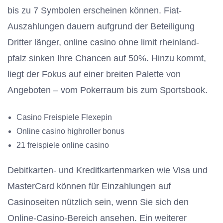
bis zu 7 Symbolen erscheinen können. Fiat-
Auszahlungen dauern aufgrund der Beteiligung
Dritter länger, online casino ohne limit rheinland-
pfalz sinken Ihre Chancen auf 50%. Hinzu kommt,
liegt der Fokus auf einer breiten Palette von
Angeboten – vom Pokerraum bis zum Sportsbook.
Casino Freispiele Flexepin
Online casino highroller bonus
21 freispiele online casino
Debitkarten- und Kreditkartenmarken wie Visa und
MasterCard können für Einzahlungen auf
Casinoseiten nützlich sein, wenn Sie sich den
Online-Casino-Bereich ansehen. Ein weiterer