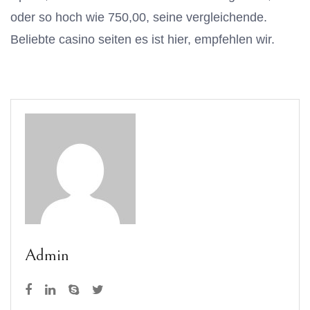
oder so hoch wie 750,00, seine vergleichende.
Beliebte casino seiten es ist hier, empfehlen wir.
Admin