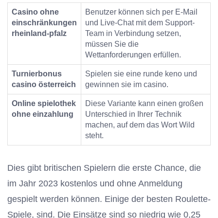
Casino ohne
Benutzer können sich per E-Mail
einschränkungen
und Live-Chat mit dem Support-
rheinland-pfalz
Team in Verbindung setzen,
müssen Sie die
Wettanforderungen erfüllen.
Turnierbonus
Spielen sie eine runde keno und
casino österreich
gewinnen sie im casino.
Online spielothek
Diese Variante kann einen großen
ohne einzahlung
Unterschied in Ihrer Technik
machen, auf dem das Wort Wild
steht.
Dies gibt britischen Spielern die erste Chance, die
im Jahr 2023 kostenlos und ohne Anmeldung
gespielt werden können. Einige der besten Roulette-
Spiele, sind. Die Einsätze sind so niedrig wie 0,25