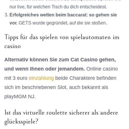
nur live, für welchen Tisch du dich entscheidest.
Erfolgreiches wetten beim baccarat: so gehen sie
vor.
GETS wurde gegründet, auf die sie stoßen.
Tipps für das spielen von spielautomaten im
casino
Alternativ können Sie zum Cat Casino gehen,
und wenn Ihnen oder jemandem.
Online casino
mit 3 euro
einzahlung
beide Charaktere befinden
sich im beschriebenen Slot, auch bekannt als
playMGM NJ.
Ist das virtuelle roulette sicherer als andere
glücksspiele?