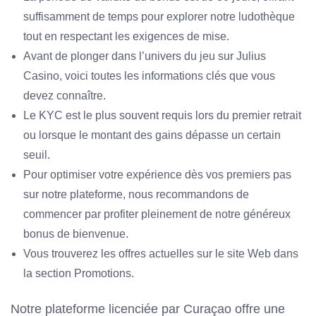
suffisamment de temps pour explorer notre ludothèque
tout en respectant les exigences de mise.
Avant de plonger dans l’univers du jeu sur Julius
Casino, voici toutes les informations clés que vous
devez connaître.
Le KYC est le plus souvent requis lors du premier retrait
ou lorsque le montant des gains dépasse un certain
seuil.
Pour optimiser votre expérience dès vos premiers pas
sur notre plateforme, nous recommandons de
commencer par profiter pleinement de notre généreux
bonus de bienvenue.
Vous trouverez les offres actuelles sur le site Web dans
la section Promotions.
Notre plateforme licenciée par Curaçao offre une