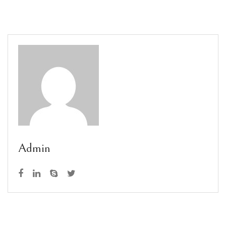
Admin